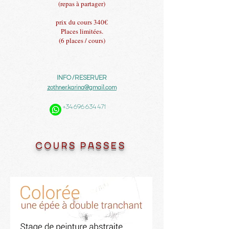
(repas à partager)
prix du cours 340€
Places limitées.
(6 places / cours)
INFO /RESERVER​
zothner.karina@gmail.com
​+34
696 634 471
COURS PASSES