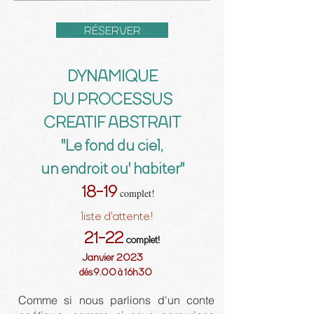
RÉSERVER
DYNAMIQUE
DU PROCESSUS
CREATIF ABSTRAIT
"Le fond du ciel,
un endroit ou' habiter"
18-19
complet!
liste d'attente!
21-22
complet!
Janvier 2023
dés 9.00 à 16h30
Comme si nous parlions d'un conte