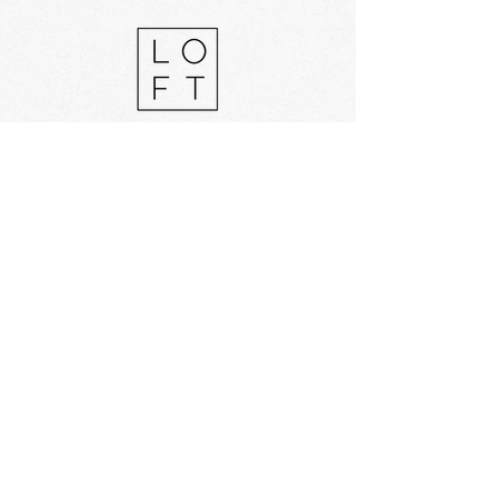
Chemin de Montelly 62, Apt. 6 Rez Inf.
1007 Lausanne, CH
INSCRIVEZ-VOUS À LA
NEWSLETTER
Subscribe