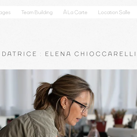
tages
Team Building
À La Carte
Location Salle
NDATRICE : ELENA CHIOCCARELLI