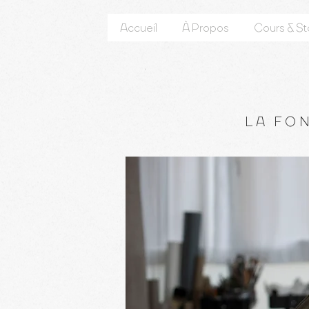
Accueil
À Propos
Cours & S
LA FO